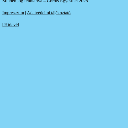
Minden jog fenntartva – Cordis Egyesület 2025
Impresszum
|
Adatvédelmi tájékoztató
|
Hírlevél